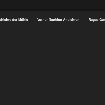
hichte der Mühle
Vorher-Nachher Ansichten
Ragaz Ge
CONTENTS
 Geschichte der Mühle in Andeer
Sammlung von Vorher-Nachher Bi